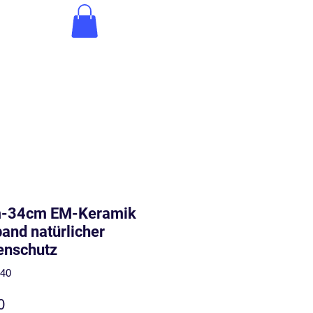
-34cm EM-Keramik
and natürlicher
enschutz
040
Price
0