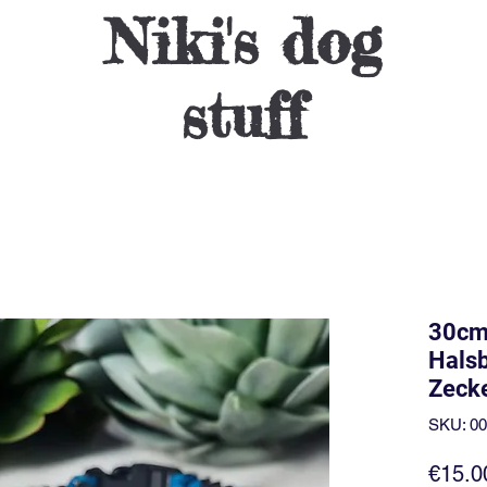
Niki's dog
stuff
30cm
Halsb
Zeck
SKU: 0
€15.0