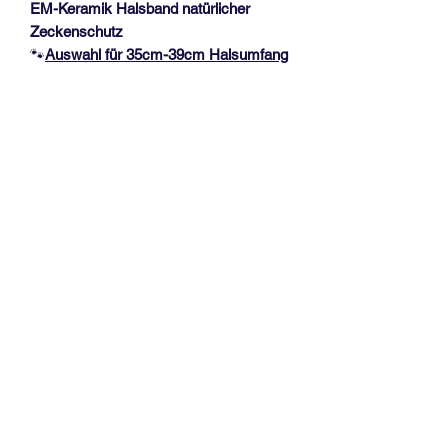
EM-Keramik Halsband natürlicher
Zeckenschutz
🐾
Auswahl für 35
cm-39cm Halsumfang
🐾
Das Halsband hat eine Dicke von ca.
1,7 cm und ist durch einen
Kordelstopper verstellbar, mit 2
Edelstahlperlen am Kordelende. Es
werden bis zu 2 Farben verarbeitet.
Messanleitung, siehe Fotoabbildung!
Vorhandene Halsbänder bitte
NICHT
in
der Länge messen.
EM-Keramik (Effektive
Mikroorganismen)
Bei Hunden gibt es viele verschiedene
Erfahrungsberichte, u.a. Vitalisierung