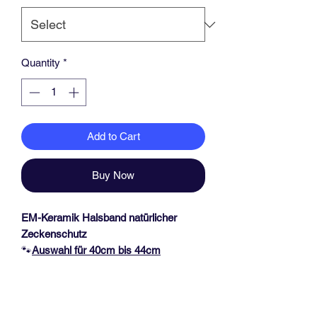
Quantity
*
Add to Cart
Buy Now
EM-Keramik Halsband natürlicher
Zeckenschutz
🐾
Auswahl für 40
cm bis 44cm
Halsumfang
🐾
Das Halsband hat eine Dicke von ca.
1,7 cm und ist durch einen