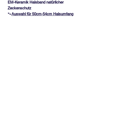
EM-Keramik Halsband natürlicher
Zeckenschutz
🐾
Auswahl für 50
cm-54cm Halsumfang
🐾
Das Halsband hat eine Dicke von ca.
1,3 cm und ist durch einen
Kordelstopper verstellbar, mit 2
Edelstahlperlen am Kordelende.
Messanleitung, siehe Fotoabbildung!
Vorhandene Halsbänder bitte
NICHT
in
der Länge messen.
EM-Keramik (Effektive
Mikroorganismen)
Bei Hunden gibt es viele verschiedene
Erfahrungsberichte, u.a. Vitalisierung
des Körpers, Stärkung des