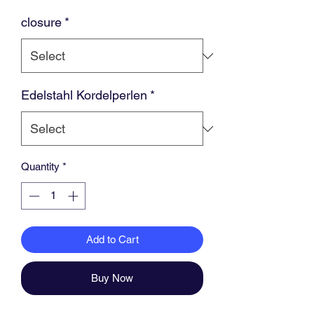
closure
*
Edelstahl Kordelperlen
*
Quantity
*
Add to Cart
Buy Now