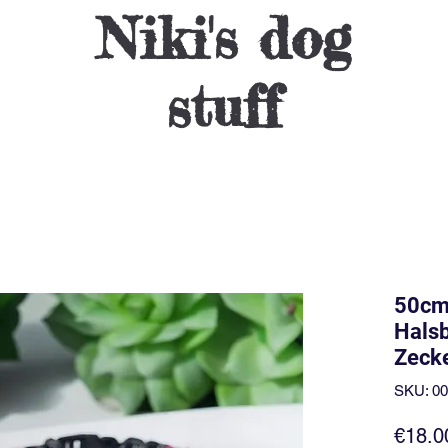
Niki's dog
stuff
50cm
Halsb
Zeck
SKU: 0
€18.0