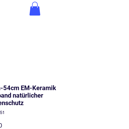
-54cm EM-Keramik
and natürlicher
enschutz
051
Price
0