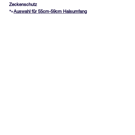
Zeckenschutz
🐾
Auswahl für 55
cm-59cm Halsumfang
🐾
Das Halsband hat eine Dicke von ca.
1,3 cm und ist durch einen
Kordelstopper verstellbar, mit 2
Edelstahlperlen am Kordelende.
Wunschname für Deine Fellnase (bis
zu max. 6 Buchstaben sind empfohlen)
mit Pfötchenperlen.
Messanleitung, siehe Fotoabbildung!
Vorhandene Halsbänder bitte
NICHT
in
der Länge messen.
EM-Keramik (Effektive
Mikroorganismen)