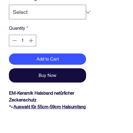
Quantity
*
Add to Cart
Buy Now
EM-Keramik Halsband natürlicher
Zeckenschutz
🐾
Auswahl für 55
cm-59cm Halsumfang
🐾
Das Halsband hat eine Dicke von ca.