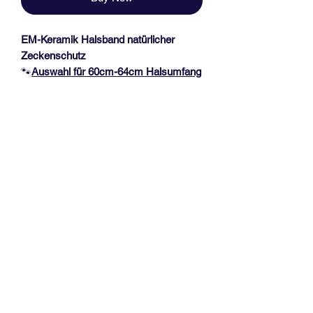
EM-Keramik Halsband natürlicher
Zeckenschutz
🐾
Auswahl für 60
cm-64cm Halsumfang
🐾
Zeckenhalsband mit EM-Keramik
Pipes, Paracord Wunschfarbe und
Acetal Schnalle.
Bis zu 2 Farben werden in diesem Band
verarbeitet.
Wunschname für Deine Fellnase (bis
zu max. 6 Buchstaben sind empfohlen)
mit Pfötchenperlen
Messanleitung, siehe Fotoabbildung!
Vorhandene Halsbänder bitte
NICHT
in
der Länge messen.