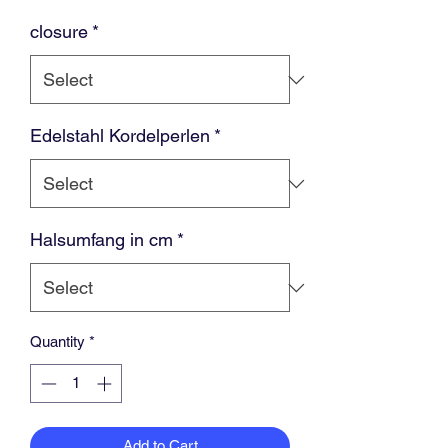
closure
*
Edelstahl Kordelperlen
*
Halsumfang in cm
*
Quantity
*
Add to Cart