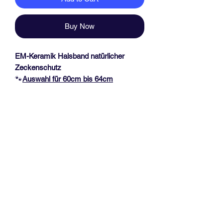
Buy Now
EM-Keramik Halsband natürlicher
Zeckenschutz
🐾
Auswahl für 60
cm bis 64cm
Halsumfang
🐾
Das Halsband hat eine Dicke von ca.
1,7 cm und ist durch einen
Kordelstopper verstellbar, mit 2
Edelstahlperlen am Kordelende. Es
werden bis zu 3 Farben verarbeitet
(siehe Anweisung Bild)
Messanleitung, siehe Fotoabbildung!
Vorhandene Halsbänder bitte
NICHT
in
der Länge messen.