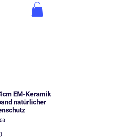
24cm EM-Keramik
and natürlicher
enschutz
053
Price
0