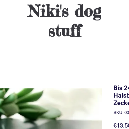
Niki's dog
stuff
Bis 
Halsb
Zeck
SKU: 0
€13.5