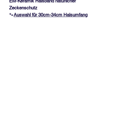
EM-Keramik Halsband natürlicher
Zeckenschutz
🐾
Auswahl für 30
cm-34cm Halsumfang
🐾
Das Halsband hat eine Dicke von ca.
1,7 cm und ist durch einen
Kordelstopper verstellbar, mit 2
Edelstahlperlen am Kordelende. Es
werden bis zu 2 Farben verarbeitet.
Messanleitung, siehe Fotoabbildung!
Vorhandene Halsbänder bitte
NICHT
in
der Länge messen.
EM-Keramik (Effektive
Mikroorganismen)
Bei Hunden gibt es viele verschiedene
Erfahrungsberichte, u.a. Vitalisierung