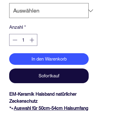
Anzahl
*
In den Warenkorb
Sofortkauf
EM-Keramik Halsband natürlicher
Zeckenschutz
🐾
Auswahl für 50
cm-54cm Halsumfang
🐾
Das Halsband hat eine Dicke von ca.
1,7 cm und mit einer schwarzen Acetal