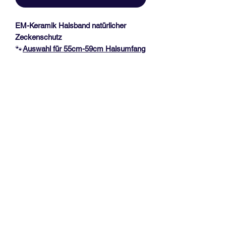
EM-Keramik Halsband natürlicher
Zeckenschutz
🐾
Auswahl für 55
cm-59cm Halsumfang
🐾
Zeckenhalsband mit EM-Keramik
Pipes, Paracord Wunschfarbe und
Acetal Schnalle.
Bis zu 2 Farben werden in diesem Band
verarbeitet.
Wunschname für Deine Fellnase (bis
zu max. 6 Buchstaben sind empfohlen)
mit Pfötchenperlen
Messanleitung, siehe Fotoabbildung!
Vorhandene Halsbänder bitte
NICHT
in
der Länge messen.