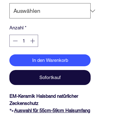
Anzahl
*
In den Warenkorb
Sofortkauf
EM-Keramik Halsband natürlicher
Zeckenschutz
🐾
Auswahl für 55
cm-59cm Halsumfang
🐾
Das Halsband hat eine Dicke von ca.
1,3 cm und mit einer schwarzen Acetal