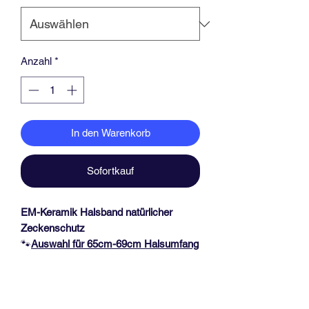
Anzahl
*
In den Warenkorb
Sofortkauf
EM-Keramik Halsband natürlicher
Zeckenschutz
🐾
Auswahl für 65
cm-69cm Halsumfang
🐾
Das Halsband hat eine Dicke von ca.
1,3 cm und mit einer schwarzen Acetal