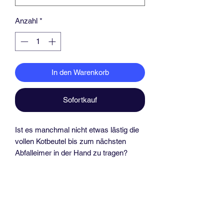
Anzahl
*
In den Warenkorb
Sofortkauf
Ist es manchmal nicht etwas lästig die
vollen Kotbeutel bis zum nächsten
Abfalleimer in der Hand zu tragen?
Das ist nun vorbei!
Diesen Kotbeutelhalter einfach am Ring
der Leine hängen und schon hat man
die Hände frei.
Durch den Kordelstopper festigt man
den Beutel.