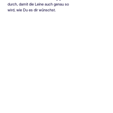
durch, damit die Leine auch genau so
wird, wie Du es dir wünschst.
Für mittlere und größere Hunde.
Diese schöne Tau Leine mit 2,40 Meter
Länge und 3fach verstellbar, ist perfekt
für längere Spaziergänge mit deiner
Fellnase.
Die Tau Leine, sowie die Takelung aus
Paracord, gibt es in verschiedenen
Farben und wahlweise mit Edelstahl
oder Messing Beschläge.
Die Premium Tauleine wurde speziell für
Hunde entwickelt.
Eigenschaften
Geringes Gewicht
Seidig glänzende Oberfläche
Schwimmfähig, nimmt kein Wasser
auf