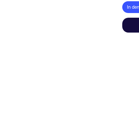
Fäuln
In de
100% ha
100% ge
Fellnas
Aufgrund
Fotograf
Bildsch
kommen,
nicht g
Falls Du
mich Bit