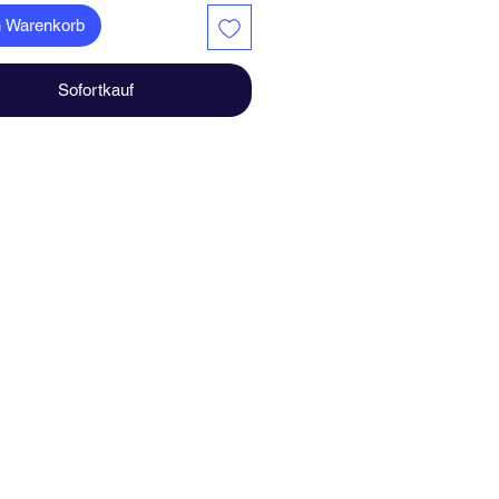
is
n Warenkorb
ndgefertigt in Deutschland
Sofortkauf
macht für Dich und Deiner
e
 der Lichtverhältnisse bei der
ie und unterschiedlichen
irmeinstellungen kann es dazu
 dass die Farbe des Produktes
enau wiedergegeben wird.
 Fragen haben solltest schreibe
te an.