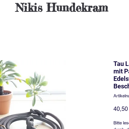
Nikis
Hundekram
Tau 
mit P
Edels
Besc
Artikel
40,50
Bitte le