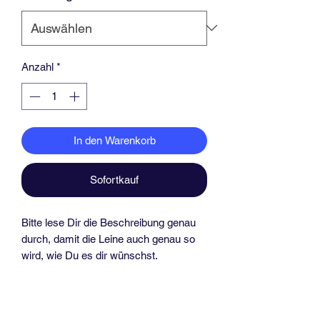
Anzahl
*
In den Warenkorb
Sofortkauf
Bitte lese Dir die Beschreibung genau
durch, damit die Leine auch genau so
wird, wie Du es dir wünschst.
Für kleine und mittlere Hunde.
Diese schöne Tau Leine mit 2,70 Meter
Länge ist perfekt für längere