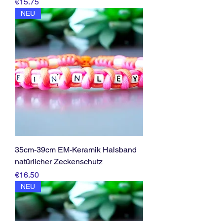
Price
€15.75
NEU
35cm-39cm EM-Keramik Halsband
natürlicher Zeckenschutz
Price
€16.50
NEU