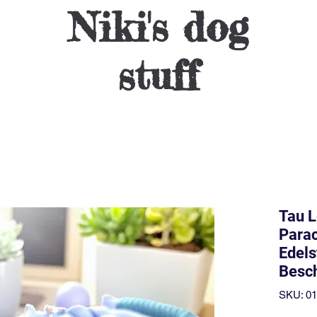
Niki's dog
stuff
Tau L
Para
Edels
Besc
SKU: 0