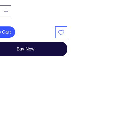
immfähig, nimmt kein Wasser auf
tig, sicher für Mensch und Tier
KO-TEX®)
rstandsfähig gegen Mehltau und
is
o Cart
ndgefertigt in Deutschland
Buy Now
macht für Dich und Deiner
e
der Lichtverhältnisse bei der
ie und unterschiedlichen
irmeinstellungen kann es dazu
 dass die Farbe des Produktes
enau wiedergegeben wird.
 Fragen haben solltest schreibe
te an.